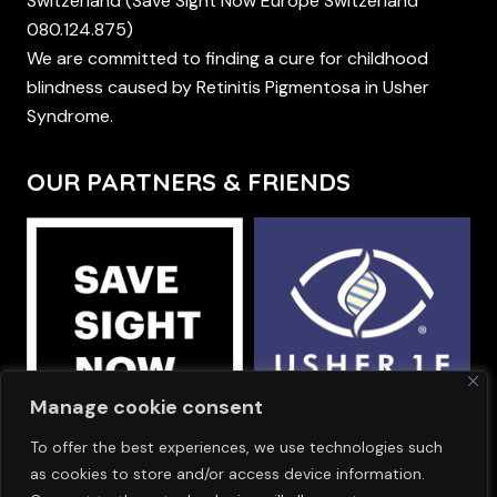
Switzerland (Save Sight Now Europe Switzerland
080.124.875)
We are committed to finding a cure for childhood
blindness caused by Retinitis Pigmentosa in Usher
Syndrome.
OUR PARTNERS & FRIENDS
Manage cookie consent
To offer the best experiences, we use technologies such
OUR SPONSORS
as cookies to store and/or access device information.